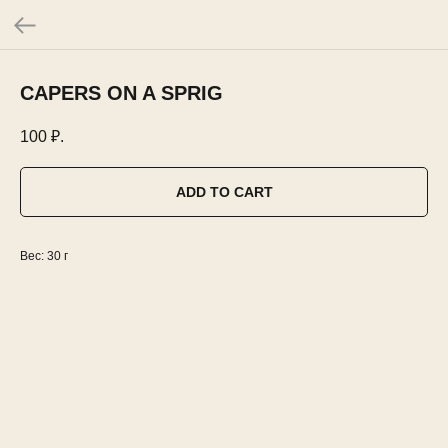
CAPERS ON A SPRIG
100
₽.
ADD TO CART
Вес: 30 г