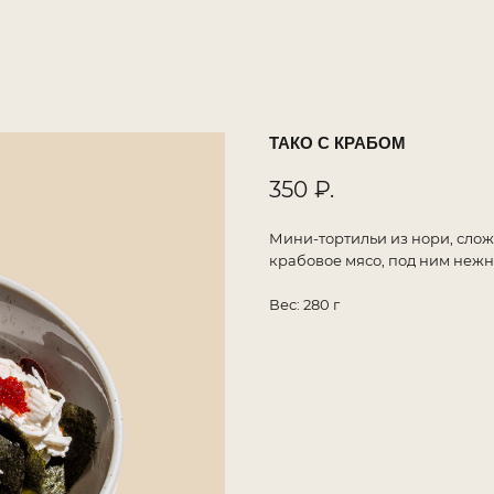
ТАКО С КРАБОМ
350
₽.
Мини-тортильи из нори, слож
крабовое мясо, под ним нежн
Вес: 280 г