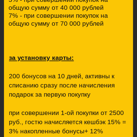
КАЙФУЙТЕ
ВМЕСТЕ С НАМИ!
ТВОИ ЛЮБИМЫЕ:
ЕДА, КАЛЬЯН, БАР.
ЗАБРОНИРОВАТЬ
ЗАБРОНИРОВАТЬ
КАК НАС НАЙТИ?