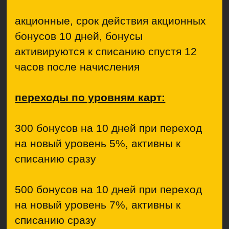
ОСТАВИТЬ ОТЗЫВ
МЕНЮ
АКЦИИ
СОБЫТИЯ
КОНТАКТЫ
ПРОГРАММА ЛОЯЛЬНОСТИ
ВАКАНСИИ
КАЛОРИЙ
БАНКЕТЫ
В случае порчи имущества заведения, гость несет материальную
ответственность
В заведении ½ запрещается употребление принесенных с собой еды и
напитков
Цены на сайте указаны в Рублях
Внешний вид блюда может отличаться от изображения на картинке
Политика обработки перс. данных
© 2025 Все права защищены