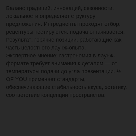
ТВОИ ЛЮБИМЫЕ:
Баланс традиций, инноваций, сезонности,
ЕДА, КАЛЬЯН, БАР.
локальности определяет структуру
предложения. Ингредиенты проходят отбор,
ЗАБРОНИРОВАТЬ
рецептуры тестируются, подача оттачивается.
Результат: горячие позиции, работающие как
часть целостного лаунж-опыта.
ЗАБРОНИРОВАТЬ
Экспертное мнение: гастрономия в лаунж-
КАК НАС НАЙТИ?
формате требует внимания к деталям — от
температуры подачи до угла презентации. ½
ОСТАВИТЬ ОТЗЫВ
OF YOU применяет стандарты,
обеспечивающие стабильность вкуса, эстетику,
МЕНЮ
соответствие концепции пространства.
АКЦИИ
СОБЫТИЯ
КОНТАКТЫ
ПРОГРАММА ЛОЯЛЬНОСТИ
ВАКАНСИИ