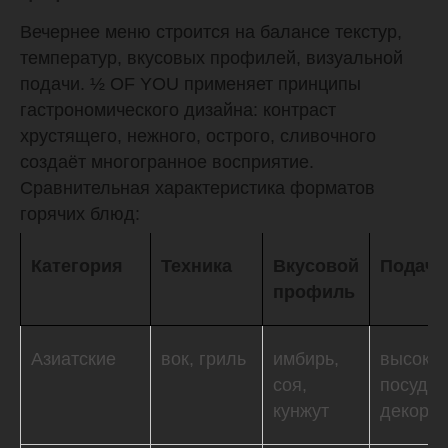
Вечернее меню строится на балансе текстур,
температур, вкусовых профилей, визуальной
подачи. ½ OF YOU применяет принципы
гастрономического дизайна: контраст
хрустящего, нежного, острого, сливочного
создаёт многогранное восприятие.
Сравнительная характеристика форматов
горячих блюд:
Категория
Техника
Вкусовой
Подача
профиль
Азиатские
вок, гриль
имбирь,
высока
соя,
посуда,
кунжут
декор