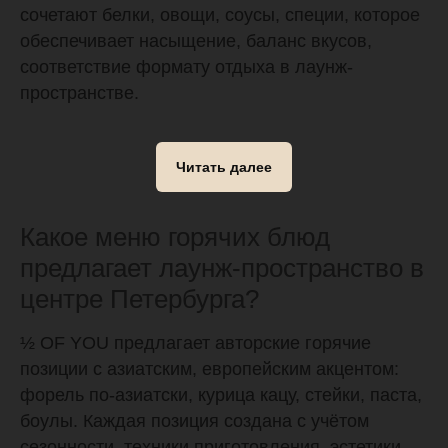
сочетают белки, овощи, соусы, специи, которое
обеспечивает насыщение, баланс вкусов,
соответствие формату отдыха в лаунж-
пространстве.
Читать далее
Какое меню горячих блюд
предлагает лаунж-пространство в
центре Петербурга?
½ OF YOU предлагает авторские горячие
позиции с азиатским, европейским акцентом:
форель по-азиатски, курица кацу, стейки, паста,
боулы. Каждая позиция создана с учётом
сезонности, техники приготовления, эстетики